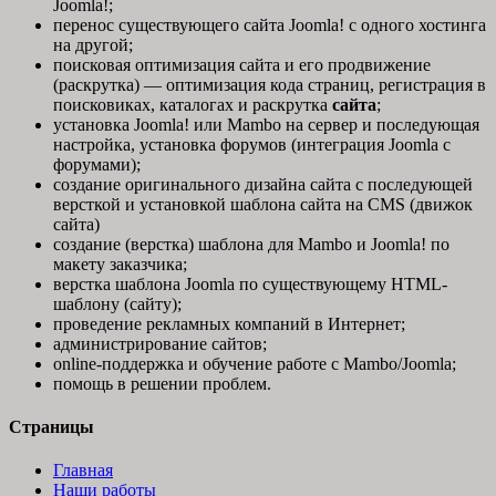
Joomla!;
перенос существующего сайта Joomla! с одного хостинга
на другой;
поисковая оптимизация сайта и его продвижение
(раскрутка) — оптимизация кода страниц, регистрация в
поисковиках, каталогах и раскрутка
сайта
;
установка Joomla! или Mambo на сервер и последующая
настройка, установка форумов (интеграция Joomla с
форумами);
создание оригинального дизайна сайта с последующей
версткой и установкой шаблона сайта на CMS (движок
сайта)
создание (верстка) шаблона для Mambo и Joomla! по
макету заказчика;
верстка шаблона Joomla по существующему HTML-
шаблону (сайту);
проведение рекламных компаний в Интернет;
администрирование сайтов;
online-поддержка и обучение работе с Mambo/Joomla;
помощь в решении проблем.
Страницы
Главная
Наши работы